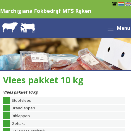
Marchigiana Fokbedrijf MTS Rijken
Menu
Vlees pakket 10 kg
Vlees pakket 10 kg
Stoofvlees
Braadlappen
Riblappen
Gehakt