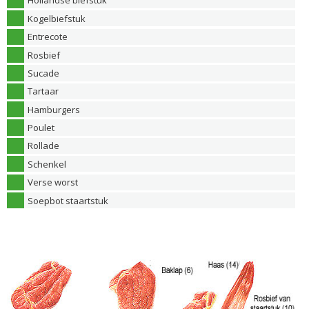
Hollandse biefstuk
Kogelbiefstuk
Entrecote
Rosbief
Sucade
Tartaar
Hamburgers
Poulet
Rollade
Schenkel
Verse worst
Soepbot staartstuk