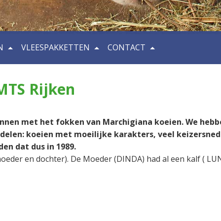
N
VLEESPAKKETTEN
CONTACT
MTS Rijken
gonnen met het fokken van Marchigiana koeien. We hebb
elen: koeien met moeilijke karakters, veel keizersned
en dat dus in 1989.
moeder en dochter). De Moeder (DINDA) had al een kalf ( LU