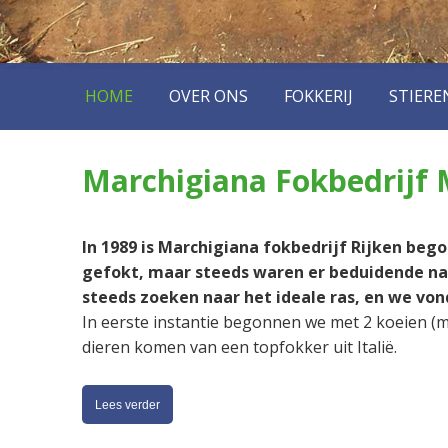
HOME
OVER ONS
FOKKERIJ
STIERE
Marchigiana Fokbedrijf 
In 1989 is Marchigiana fokbedrijf Rijken be
gefokt, maar steeds waren er beduidende nad
steeds zoeken naar het ideale ras, en we vond
In eerste instantie begonnen we met 2 koeien (
dieren komen van een topfokker uit Italië.
Lees verder